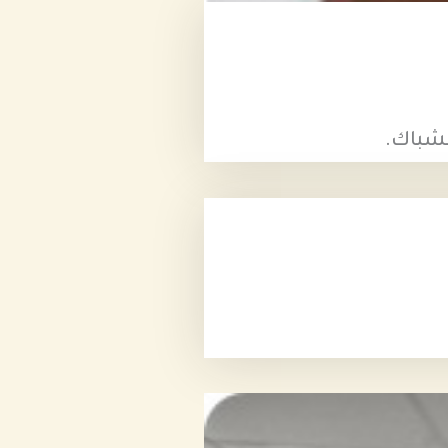
لشباك.