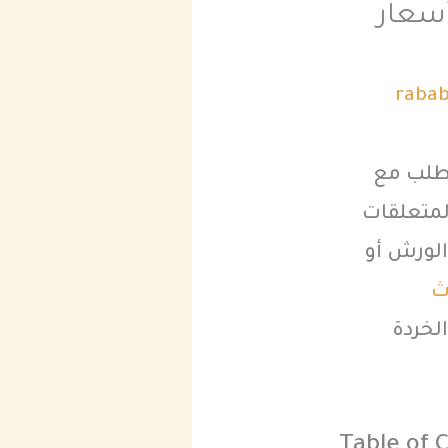
ل 24 ساعة | أسعار
rabab
لطلب مع
لمتعلقات
 الورش أو
ث
لخردة
Table of 