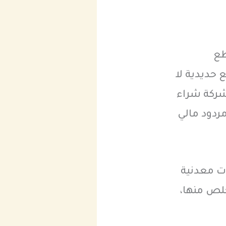
طع
 حديدية لا
شركة شراء
ردود مالي
ت معدنية
خلص منها،