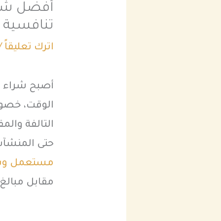
تنافسية 
اترك تعليقاً
/
أصبح شراء سك
الوقت، خصوص
التالفة والم
حتى المنشآت
مستعمل وس
مقابل مبالغ 