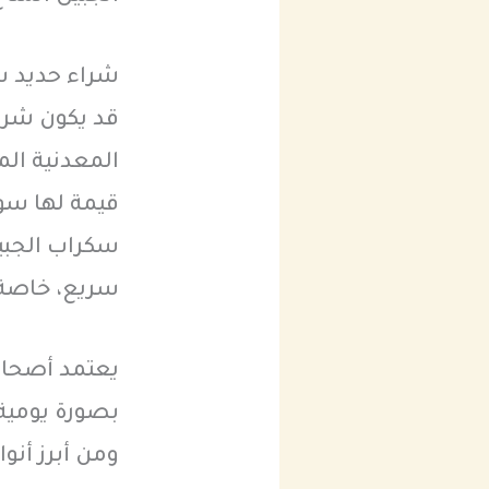
شراء حديد س
قد يكون شراء
المعدنية الم
قيمة لها سو
سكراب الجبي
سريع، خاصة م
يعتمد أصحاب
بصورة يومية،
ومن أبرز أنو