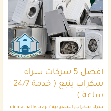
5
شركات
شراء
سكراب
ينبع
(
خدمة
24/7
أفضل 5 شركات شراء
ساعة
)
سكراب ينبع ( خدمة 24/7
ساعة )
شراء سكراب
,
السعودية
/
dina-athathscrap